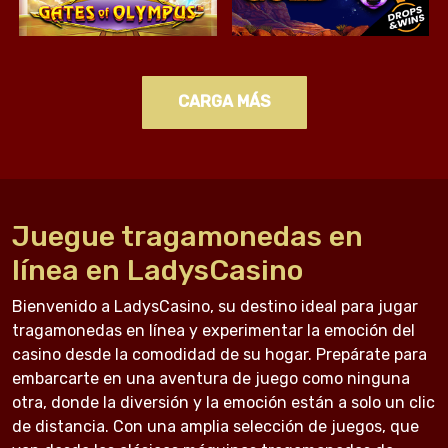
CARGA MÁS
Juegue tragamonedas en
línea en LadysCasino
Bienvenido a LadysCasino, su destino ideal para jugar
tragamonedas en línea y experimentar la emoción del
casino desde la comodidad de su hogar. Prepárate para
embarcarte en una aventura de juego como ninguna
otra, donde la diversión y la emoción están a solo un clic
de distancia. Con una amplia selección de juegos, que