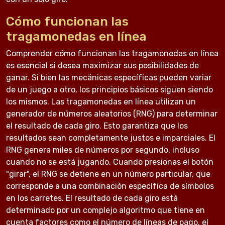
Cómo funcionan las
tragamonedas en línea
Comprender cómo funcionan las tragamonedas en línea
es esencial si desea maximizar sus posibilidades de
ganar. Si bien las mecánicas específicas pueden variar
de un juego a otro, los principios básicos siguen siendo
los mismos. Las tragamonedas en línea utilizan un
generador de números aleatorios (RNG) para determinar
el resultado de cada giro. Esto garantiza que los
resultados sean completamente justos e imparciales. El
RNG genera miles de números por segundo, incluso
cuando no se está jugando. Cuando presionas el botón
"girar", el RNG se detiene en un número particular, que
corresponde a una combinación específica de símbolos
en los carretes. El resultado de cada giro está
determinado por un complejo algoritmo que tiene en
cuenta factores como el número de líneas de pago, el