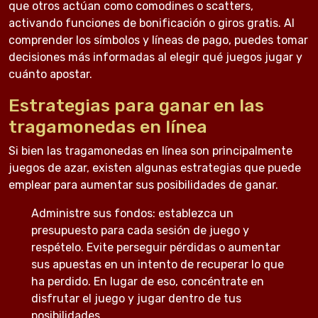
que otros actúan como comodines o scatters,
activando funciones de bonificación o giros gratis. Al
comprender los símbolos y líneas de pago, puedes tomar
decisiones más informadas al elegir qué juegos jugar y
cuánto apostar.
Estrategias para ganar en las
tragamonedas en línea
Si bien las tragamonedas en línea son principalmente
juegos de azar, existen algunas estrategias que puede
emplear para aumentar sus posibilidades de ganar.
Administre sus fondos: establezca un
presupuesto para cada sesión de juego y
respételo. Evite perseguir pérdidas o aumentar
sus apuestas en un intento de recuperar lo que
ha perdido. En lugar de eso, concéntrate en
disfrutar el juego y jugar dentro de tus
posibilidades.