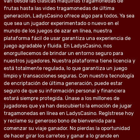
van desde las clásicas máquinas tragamonedas de
frutas hasta las video tragamonedas de última
generación, LadysCasino ofrece algo para todos. Ya sea
que sea un jugador experimentado o nuevo en el
mundo de los juegos de azar en línea, nuestra
plataforma fácil de usar garantiza una experiencia de
juego agradable y fluida. En LadysCasino, nos
enorgullecemos de brindar un entorno seguro para
nuestros jugadores. Nuestra plataforma tiene licencia y
está totalmente regulada, lo que garantiza un juego
limpio y transacciones seguras. Con nuestra tecnología
de encriptación de última generación, puede estar
seguro de que su información personal y financiera
estará siempre protegida. Únase a los millones de
jugadores que ya han descubierto la emoción de jugar
tragamonedas en línea en LadysCasino. Regístrese hoy
y reclame su generoso bono de bienvenida para
comenzar su viaje ganador. No pierdas la oportunidad
de hacer girar los carretes y ganar a lo grande en