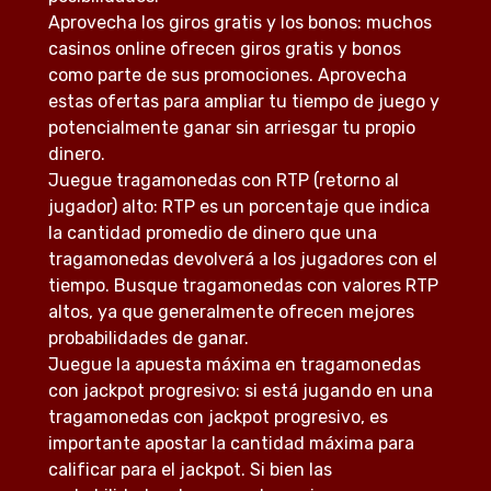
Aprovecha los giros gratis y los bonos: muchos
casinos online ofrecen giros gratis y bonos
como parte de sus promociones. Aprovecha
estas ofertas para ampliar tu tiempo de juego y
potencialmente ganar sin arriesgar tu propio
dinero.
Juegue tragamonedas con RTP (retorno al
jugador) alto: RTP es un porcentaje que indica
la cantidad promedio de dinero que una
tragamonedas devolverá a los jugadores con el
tiempo. Busque tragamonedas con valores RTP
altos, ya que generalmente ofrecen mejores
probabilidades de ganar.
Juegue la apuesta máxima en tragamonedas
con jackpot progresivo: si está jugando en una
tragamonedas con jackpot progresivo, es
importante apostar la cantidad máxima para
calificar para el jackpot. Si bien las